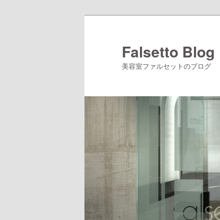
メ
サ
イ
ブ
ン
コ
Falsetto Blog
コ
ン
美容室ファルセットのブログ
ン
テ
テ
ン
ン
ツ
ツ
へ
へ
移
移
動
動