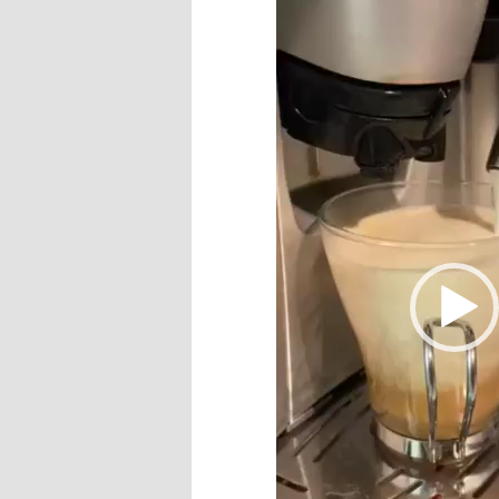
動
画
プ
レ
ー
ヤ
ー