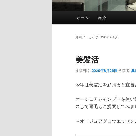
メ
ホーム
紹介
イ
ン
メ
月別アーカイブ:
2020年8月
ニ
ュ
美髪活
ー
投稿日時:
2020年8月26日
投稿者:
桑
今年は美髪活を頑張ると宣言
オージュアシャンプーを使い
スして育毛もご提案してみま
～オージュアグロウエッセン