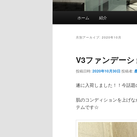
メ
ホーム
紹介
イ
ン
メ
月別アーカイブ:
2020年10月
ニ
ュ
V3ファンデーシ
ー
投稿日時:
2020年10月30日
投稿者:
遂に入荷しました！！今話題
肌のコンディションを上げな
テムです☆