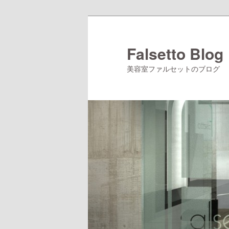
メ
サ
イ
ブ
ン
コ
Falsetto Blog
コ
ン
美容室ファルセットのブログ
ン
テ
テ
ン
ン
ツ
ツ
へ
へ
移
移
動
動