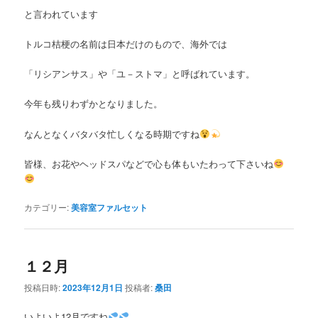
と言われています
トルコ桔梗の名前は日本だけのもので、海外では
「リシアンサス」や「ユ－ストマ」と呼ばれています。
今年も残りわずかとなりました。
なんとなくバタバタ忙しくなる時期ですね
皆様、お花やヘッドスパなどで心も体もいたわって下さいね
カテゴリー:
美容室ファルセット
１２月
投稿日時:
2023年12月1日
投稿者:
桑田
いよいよ12月ですね