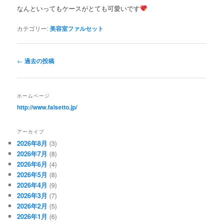
なんといってもケースがとても可愛いです
カテゴリー:
美容室ファルセット
投
←
過去の投稿
稿
ナ
ビ
ホームページ
ゲ
http://www.falsetto.jp/
ー
シ
アーカイブ
ョ
2026年8月
(3)
ン
2026年7月
(8)
2026年6月
(4)
2026年5月
(8)
2026年4月
(9)
2026年3月
(7)
2026年2月
(5)
2026年1月
(6)