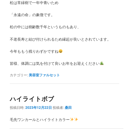
松は常緑樹で一年中青いため
「永遠の命」の象徴です。
松の中には樹齢数千年というものもあり、
不老長寿と結び付けられるため縁起が良いとされています。
今年ももう残りわずかですね
皆様、体調には気を付けて良いお年をお迎えください
カテゴリー:
美容室ファルセット
ハイライトボブ
投稿日時:
2023年12月22日
投稿者:
桑田
毛先ワンカールとハイライトカラー