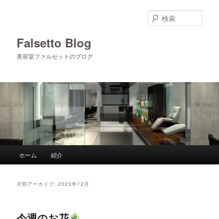
メ
サ
イ
ブ
検
ン
コ
索
コ
ン
Falsetto Blog
ン
テ
美容室ファルセットのブログ
テ
ン
ン
ツ
ツ
へ
へ
移
移
動
動
メ
ホーム
紹介
イ
ン
メ
月別アーカイブ:
2023年12月
ニ
ュ
ー
今週のお花