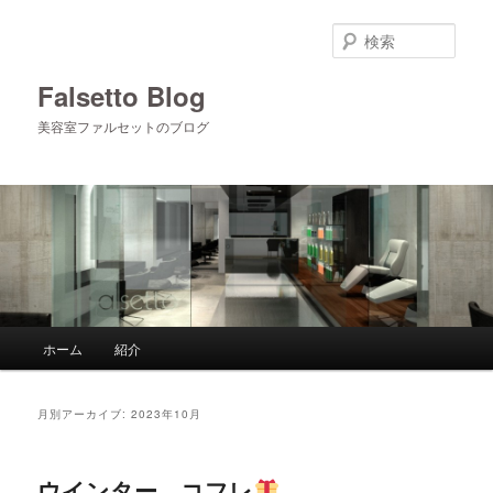
メ
サ
イ
ブ
検
ン
コ
索
コ
ン
Falsetto Blog
ン
テ
美容室ファルセットのブログ
テ
ン
ン
ツ
ツ
へ
へ
移
移
動
動
メ
ホーム
紹介
イ
ン
メ
月別アーカイブ:
2023年10月
ニ
ュ
ー
ウインター コフレ